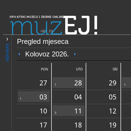
muz
EJ!
HRVATSKI MUZEJI I ZBIRKE ONLINE
HR
|
EN
Pregled mjeseca
PRETRAŽIVANJE
kalendar
Dalmacija
Kolovoz 2026.
Muzeji i galerije Konavala -
Bukovac
PON
UTO
SRI
27
28
29
Upoznajte bogatu umjetničku ostavštinu Vlahe Bukovca, jednog od najpoznatijih 
1
1
modernog hrvatskog slikarstva.
03
04
05
1
10
11
12
OPĆI PODACI
3
STRUČNI 
17
18
19