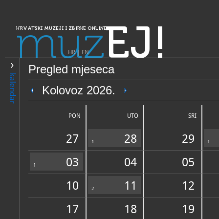
muz
EJ!
HRVATSKI MUZEJI I ZBIRKE ONLINE
HR
|
EN
Pregled mjeseca
PRETRAŽIVANJE
kalendar
Dalmacija
Kolovoz 2026.
Muzeji i galerije Konavala - 
arheologiju i spomeničku b
PON
UTO
SRI
Konavala
27
28
29
1
1
03
04
05
1
10
11
12
OPĆI PODACI
2
STRUČNI 
17
18
19