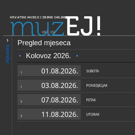
muz
EJ!
HRVATSKI MUZEJI I ZBIRKE ONLINE
HR
|
EN
Pregled mjeseca
PRETRAŽIVANJE
kalendar
Dalmacija
Kolovoz 2026.
Muzeji i galerije Konavala - 
01.08.2026.
arheologiju i spomeničku b
SUBOTA
1
Konavala
03.08.2026.
PONEDJELJAK
1
07.08.2026.
PETAK
2
11.08.2026.
UTORAK
3
OPĆI PODACI
STRUČNI 