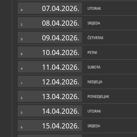
Muzej
07.04.2026.
UTORAK
4
O MUZEJU
Muzeji i galerije Konavala
08.04.2026.
SRIJEDA
arheologiju i spomeničku
2
godine. Smješten je u za
samostana sv. Vlaha u Pr
09.04.2026.
kulture koji Dubrovačka R
ČETVRTAK
9
polovici 15. stoljeća. Sam
Pridvorje i Kneževa dvora
10.04.2026.
polja.
PETAK
8
Interpretacija suvremeni
11.04.2026.
spoznaja o cjelovitom po
SUBOTA
4
odnosima na izrazito akt
Prikupljanjem informacija
stvaramo kontekst bašti
12.04.2026.
NEDJELJA
jasnije razumijevanje suv
1
mjesto pamćenja baštine i
13.04.2026.
POSLANJE MUZEJA
PONEDJELJAK
5
Zbirke
Cilj nam je istražiti i zašt
ju lokalnoj zajednici i pos
14.04.2026.
UTORAK
interpretacijski prostor K
5
OSTALE ZBIRKE
MUZEJSKE ZBIRKE
Arheološka zbirka
; 
arheološka, numizma
15.04.2026.
SRIJEDA
povijesna
6