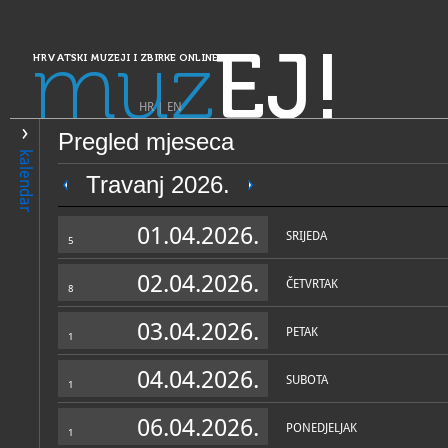
muz
EJ!
HRVATSKI MUZEJI I ZBIRKE ONLINE
HR
|
EN
Pregled mjeseca
PRETRAŽIVANJE
kalendar
Dalmacija
Travanj 2026.
Muzeji i galerije Konavala - 
01.04.2026.
arheologiju i spomeničku b
SRIJEDA
5
Konavala
02.04.2026.
ČETVRTAK
8
03.04.2026.
PETAK
1
04.04.2026.
SUBOTA
1
OPĆI PODACI
STRUČNI 
06.04.2026.
PONEDJELJAK
1