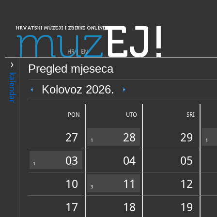
muz
EJ!
HRVATSKI MUZEJI I ZBIRKE ONLINE
HR
|
EN
Pregled mjeseca
PRETRAŽIVANJE
kalendar
Dalmacija
Kolovoz 2026.
Muzeji i galerije Konavala - 
arheologiju i spomeničku b
PON
UTO
SRI
Konavala
27
28
29
1
1
03
04
05
1
10
11
12
OPĆI PODACI
3
STRUČNI 
17
18
19