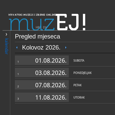
muz
EJ!
HRVATSKI MUZEJI I ZBIRKE ONLINE
HR
|
EN
Pregled mjeseca
PRETRAŽIVANJE
kalendar
Dalmacija
Kolovoz 2026.
Muzeji i galerije Konavala - 
01.08.2026.
arheologiju i spomeničku b
SUBOTA
1
Konavala
03.08.2026.
PONEDJELJAK
1
07.08.2026.
PETAK
2
11.08.2026.
UTORAK
3
OPĆI PODACI
STRUČNI 