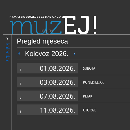
muz
EJ!
HRVATSKI MUZEJI I ZBIRKE ONLINE
HR
|
EN
Pregled mjeseca
PRETRAŽIVANJE
kalendar
Dalmacija
Kolovoz 2026.
Muzeji Ivana Meštrovića - Ga
01.08.2026.
Meštrović
SUBOTA
1
03.08.2026.
PONEDJELJAK
1
07.08.2026.
PETAK
2
11.08.2026.
UTORAK
3
OPĆI PODACI
STRUČNI 