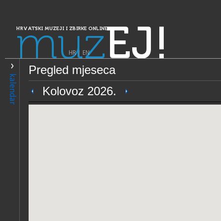
muz
EJ!
HRVATSKI MUZEJI I ZBIRKE ONLINE
HR
|
EN
Pregled mjeseca
PRETRAŽIVANJE
kalendar
Dalmacija
Kolovoz 2026.
Muzeji Ivana Meštrovića
OPĆI PODACI
STRUČNI 