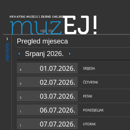
muz
EJ!
HRVATSKI MUZEJI I ZBIRKE ONLINE
HR
|
EN
Pregled mjeseca
PRETRAŽIVANJE
kalendar
Dalmacija
Srpanj 2026.
Muzeji Ivana Meštrovića
01.07.2026.
SRIJEDA
4
02.07.2026.
ČETVRTAK
3
03.07.2026.
PETAK
3
06.07.2026.
PONEDJELJAK
1
OPĆI PODACI
STRUČNI 
07.07.2026.
UTORAK
1