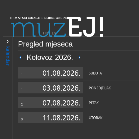
muz
EJ!
HRVATSKI MUZEJI I ZBIRKE ONLINE
HR
|
EN
Pregled mjeseca
PRETRAŽIVANJE
kalendar
Dalmacija
Kolovoz 2026.
Muzeji Ivana Meštrovića
01.08.2026.
SUBOTA
1
03.08.2026.
PONEDJELJAK
1
07.08.2026.
PETAK
2
11.08.2026.
UTORAK
3
OPĆI PODACI
STRUČNI 