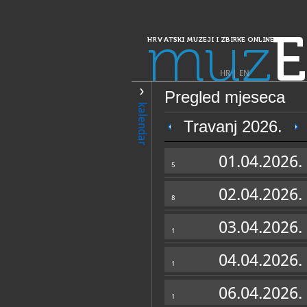
muz
E
HRVATSKI MUZEJI I ZBIRKE ONLINE
HR
|
EN
Pregled mjeseca
PRETRAŽIVANJE
kalendar
Dalmacija
Travanj 2026.
Muzeji Ivana Me
01.04.2026.
Crikvine - Kašti
5
02.04.2026.
8
03.04.2026.
1
04.04.2026.
1
OPĆI PODACI
06.04.2026.
1