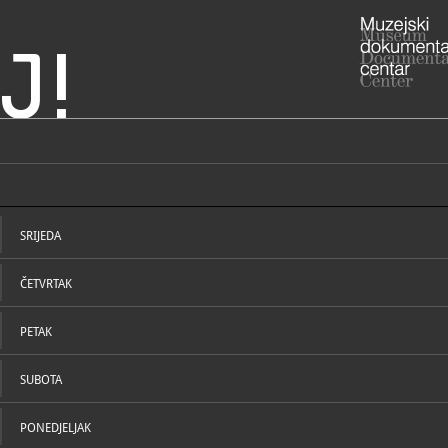
J!
štrovića - Meštrovićeve
ADRESA
Šetalište I
lac
Splitsko-da
SRIJEDA
RADNO VRIJE
- 1. svibnja 
Utorak - ned
ČETVRTAK
Ponedjeljk
zatvoreno
- 02. studen
Utorak - ned
PETAK
Ponedjeljk
zatvoreno.
SUBOTA
Nedjeljom i
STRUČNI DJELATNICI
STRUČN
021/3
T
PONEDJELJAK
mim@m
E
https
W