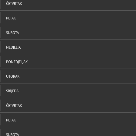
stanovanje. Po pitanju samih arhitektonskih projekata,
ČETVRTAK
Meštrovićeve ideje i skice razrađivao je i dopunjavao
arhitekt Harold Bilinić, dok je građevinske radove vodio
Marin Marasović. Godine 1952. Meštrović je zapadni
PETAK
dio imanja koji je bio u njegovome vlasništvu, zajedno s
pripadajućim umjetninama, darovao Republici
Hrvatskoj. Želio je da se crkvica posveti sv. Križu i da se
u njoj služe svete mise na narodnom jeziku.
SUBOTA
Zbog arhitektonsko – skulpturalnog obilježja cjeline,
cjelovitosti tematskog ciklusa, spajanja prirodnog i
NEDJELJA
povijesnog ambijenta kao i radi umjetnikove
emocionalne vezanosti za ovaj prostor, Crikvine
zauzimaju jedinstveno mjesto unutar Meštrovićeva
PONEDJELJAK
opusa.
UTORAK
SRIJEDA
ČETVRTAK
PETAK
SUBOTA