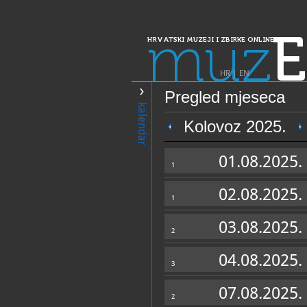
muz
E
HRVATSKI MUZEJI I ZBIRKE ONLINE
HR
|
EN
Pregled mjeseca
PRETRAŽIVANJE
kalendar
Dalmacija
Kolovoz 2025.
Muzeji Ivana Me
01.08.2025.
Crikvine - Kašti
1
02.08.2025.
1
03.08.2025.
2
04.08.2025.
3
OPĆI PODACI
07.08.2025.
2