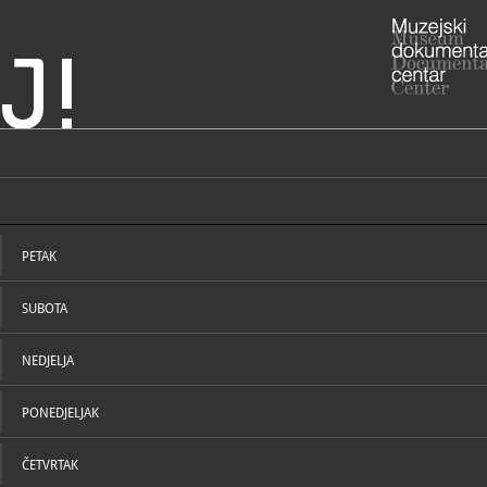
J!
štrovića - Meštrovićeve
ADRESA
Šetalište I
lac
Splitsko-da
PETAK
RADNO VRIJE
- 1. svibnja 
Utorak - ned
SUBOTA
Ponedjeljk
zatvoreno
- 02. studen
Utorak - ned
NEDJELJA
Ponedjeljk
zatvoreno.
PONEDJELJAK
Nedjeljom i
STRUČNI DJELATNICI
STRUČN
021/3
T
ČETVRTAK
mim@m
E
https
W