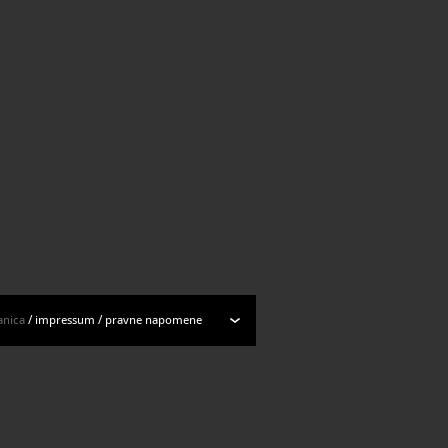
anica
/
impressum
/
pravne napomene