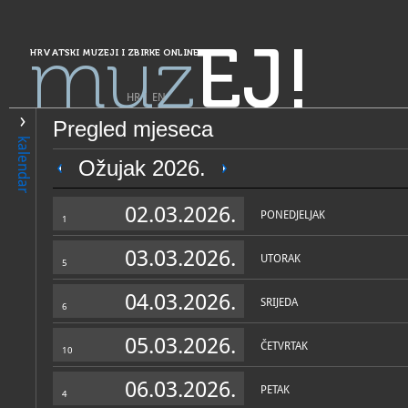
muz
EJ!
HRVATSKI MUZEJI I ZBIRKE ONLINE
HR
|
EN
Pregled mjeseca
PRETRAŽIVANJE
kalendar
Grad Zagreb
Ožujak 2026.
Muzejska zbirka Družbe ses
02.03.2026.
milosrdnica sv. Vinka Pauls
PONEDJELJAK
1
03.03.2026.
UTORAK
5
04.03.2026.
SRIJEDA
6
05.03.2026.
ČETVRTAK
10
OPĆI PODACI
NADLE
06.03.2026.
PETAK
4