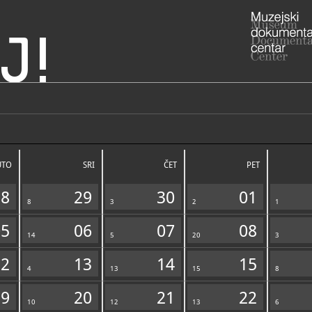
J!
 franjevačkog
ADRESA
Poljudsko še
oljudu
21000 Split
UTO
SRI
ČET
PET
021/3
T
021/3
F
frada
E
28
29
30
01
www.s
8
3
2
W
1
05
06
07
08
14
5
20
3
12
13
14
15
4
NADLEŽNOST
13
15
8
19
20
21
22
10
12
13
6