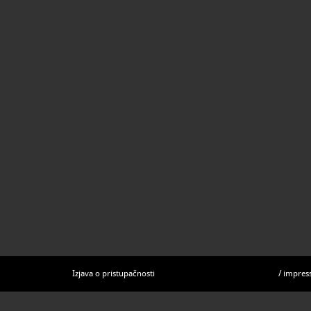
bula kojom 
Nigrisa skr
Izjava o pristupačnosti
/
impres