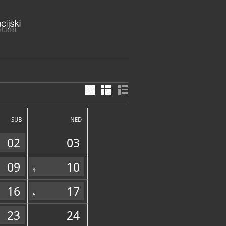
talište 2
 Splitsko-dalmatinska županija
SUB
NED
810-377
80-877
mir@gmail.com
02
03
amostan-poljud.com
09
10
1
16
17
FUNDUS
5
23
24