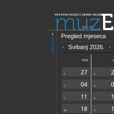
muz
E
HRVATSKI MUZEJI I ZBIRKE ONLINE
HR
|
EN
Pregled mjeseca
PRETRAŽIVANJE
kalendar
Dalmacija
Svibanj 2026.
Muzejska zbirka
samostana na P
PON
27
2
6
04
1
5
11
1
OPĆI PODACI
6
18
38
3