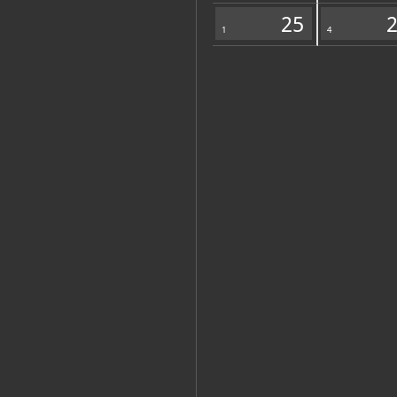
Zbirka vjerske zajednice
25
1
4