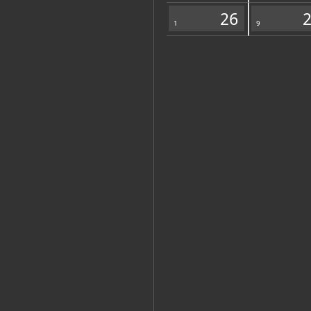
Zbirka vjerske zajednice
26
1
9