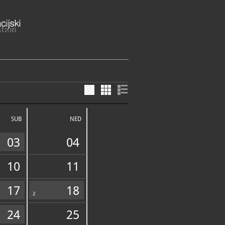
ovnik Dubrovačko-neretvanska
SUB
NED
21-410
21-029
03
04
braca@du.t-com
alabraca.hr
10
11
17
18
FUNDUS
2
24
25