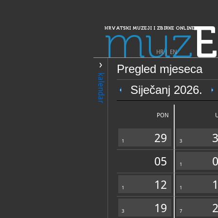
muz
E
HRVATSKI MUZEJI I ZBIRKE ONLINE
HR
|
EN
Pregled mjeseca
PRETRAŽIVANJE
kalendar
Dalmacija
Siječanj 2026.
Muzejska zbirka
samostana Male
PON
29
1
3
05
1
12
1
OPĆI PODACI
1
19
3
7