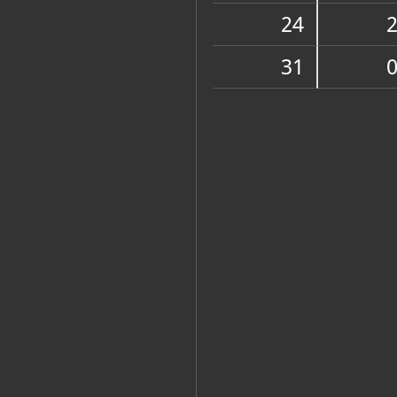
Zbirka vjerske zajednice
24
31