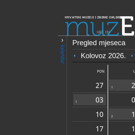
muz
E
HRVATSKI MUZEJI I ZBIRKE ONLINE
HR
|
EN
Pregled mjeseca
PRETRAŽIVANJE
kalendar
Dalmacija
Kolovoz 2026.
Muzejska zbirka
samostana Male
PON
27
1
03
1
10
OPĆI PODACI
2
17