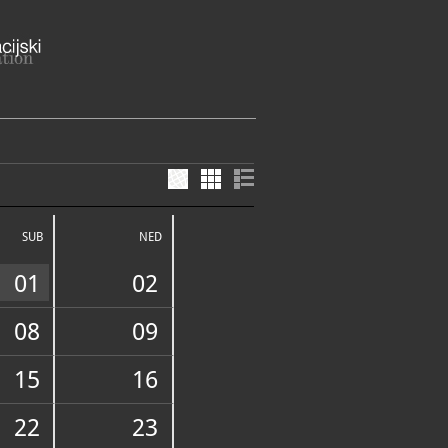
ovnik Dubrovačko-neretvanska
SUB
NED
21-410
21-029
01
02
braca@du.t-com
alabraca.hr
08
09
15
16
FUNDUS
22
23