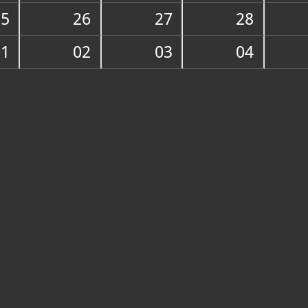
25
26
27
28
O ZBIRCI
U samostanu 
01
02
03
04
u Europi, ko
danas. Ljeka
farmakologij
kojih je sam
Sačuvano je 
16. st., međ
Siene i Firen
i uređaj za d
dr. Današnje
o vlastitom
opremio ljub
dobročinitel
svjedoči spo
sadržava knj
samostana ču
000 knjiga po
znanosti i te
je na hrvats
posebne vrij
prijepis Gun
Marulićeve "J
Arhiv čuva d
st., a neki d
st. Ističu se
14. i 17. st.
inicijale. Vr
ostalih fran