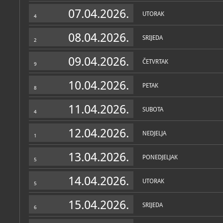
Muzej
07.04.2026.
UTORAK
4
O MUZEJU
Muzejska se zbirka nalazi 
08.04.2026.
SRIJEDA
smješten na brijegu, na 
2
kojega se pruža pogled na 
09.04.2026.
ČETVRTAK
9
Postav Zbirke proteže se n
izložena građa vezana za 
10.04.2026.
kuhinje i posuđe), gospod
PETAK
8
ribarstvo), obrte, tradicio
11.04.2026.
SUBOTA
4
Posjet Mošćenicama uz s
muzejske zbirke, obuhvaća
12.04.2026.
gradom uz priču o povijes
NEDJELJA
1
razgled crkve sv. Andrije,
starog toša za pravljenje m
dio muzejske zbirke i si
13.04.2026.
PONEDJELJAK
prostorijama za degustaci
5
vino i smokve iz mošćenič
14.04.2026.
UTORAK
5
15.04.2026.
SRIJEDA
6