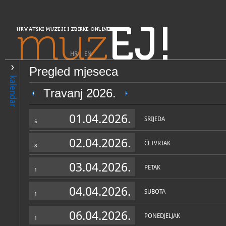
muz
EJ!
HRVATSKI MUZEJI I ZBIRKE ONLINE
HR
|
EN
Pregled mjeseca
PRETRAŽIVANJE
kalendar
Središnja Hrvatska
Travanj 2026.
Muzejska zbirka Mošćenice
01.04.2026.
SRIJEDA
5
02.04.2026.
ČETVRTAK
8
03.04.2026.
PETAK
1
04.04.2026.
SUBOTA
1
OPĆI PODACI
STRUČNI 
06.04.2026.
PONEDJELJAK
1