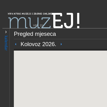
muz
EJ!
HRVATSKI MUZEJI I ZBIRKE ONLINE
HR
|
EN
Pregled mjeseca
PRETRAŽIVANJE
kalendar
Grad Zagreb
Kolovoz 2026.
Muzejski dokumentacijski c
OPĆI PODACI
STRUČNI 