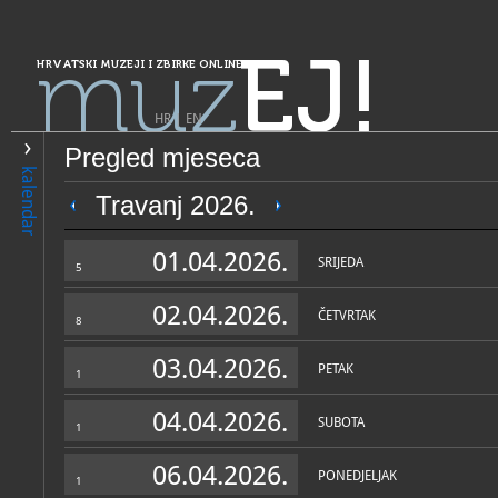
muz
EJ!
HRVATSKI MUZEJI I ZBIRKE ONLINE
HR
|
EN
Pregled mjeseca
PRETRAŽIVANJE
kalendar
Grad Zagreb
Travanj 2026.
Muzejsko kazališna zbirka O
01.04.2026.
povijest hrvatskog kazališt
SRIJEDA
5
02.04.2026.
ČETVRTAK
8
03.04.2026.
PETAK
1
04.04.2026.
SUBOTA
1
OPĆI PODACI
STRUČNI 
06.04.2026.
PONEDJELJAK
1