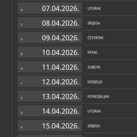
Muzej
07.04.2026.
UTORAK
4
O MUZEJU
Zbirka je smještena u klas
08.04.2026.
SRIJEDA
doma na zagrebačkomu Go
2
krajem 1830-ih godina po
Palača je važna za hrvatsk
09.04.2026.
1846. g. smješten Narodn
ČETVRTAK
9
Arheološkoga, Prirodoslo
povijesnog muzeja.
10.04.2026.
PETAK
8
Odsjek za povijest hrvatsk
istraživanjima nacionalne
11.04.2026.
kazališnih oblika i profes
SUBOTA
4
pridaje rekonstrukcijama
Muzejsko kazališna zbirka
dijelu Europe, a primarno
12.04.2026.
NEDJELJA
i znanstvenicima kao izvo
1
mnogobrojna istraživanja
13.04.2026.
PONEDJELJAK
U Zbirci je pohranjena g
5
kazališta iz Zagreba te gra
Zbirke
drugih hrvatskih kazališta 
14.04.2026.
grupa, kabareta... (dokume
UTORAK
5
OSTALE ZBIRKE
MUZEJSKE ZBIRKE
nacrti scenografija, skice 
Muzejsko kazališna 
povijesna, umjetničk
15.04.2026.
Povremeno se organiziraju
SRIJEDA
6
obrade pojedinih tema i o
hrvatskog kazališta (glum