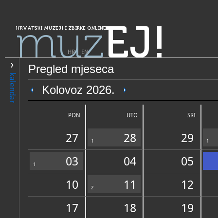
muz
EJ!
HRVATSKI MUZEJI I ZBIRKE ONLINE
HR
|
EN
Pregled mjeseca
PRETRAŽIVANJE
kalendar
Grad Zagreb
Kolovoz 2026.
Muzejsko-memorijalni cent
Petrović
PON
UTO
SRI
27
28
29
1
1
03
04
05
1
10
11
12
OPĆI PODACI
2
STRUČNI 
17
18
19