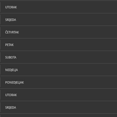
U katal
https://ww
brijuni.hr/h
UTORAK
SRIJEDA
ČETVRTAK
PETAK
SUBOTA
NEDJELJA
PONEDJELJAK
UTORAK
SRIJEDA