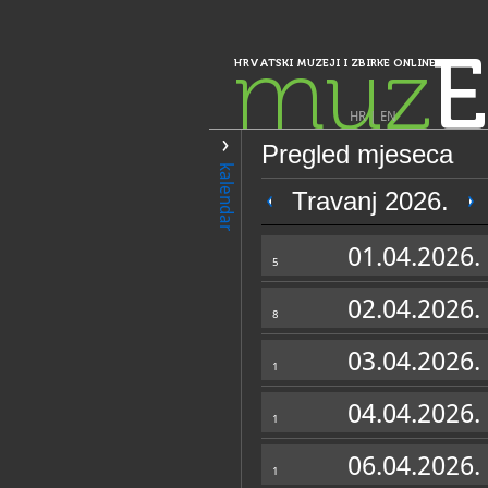
muz
E
HRVATSKI MUZEJI I ZBIRKE ONLINE
HR
|
EN
Pregled mjeseca
PRETRAŽIVANJE
kalendar
Istra, Kvarner, Gorski kotar i Lika
Travanj 2026.
Nacionalni park 
01.04.2026.
zaštitu kulturn
5
02.04.2026.
8
03.04.2026.
1
04.04.2026.
1
OPĆI PODACI
06.04.2026.
1