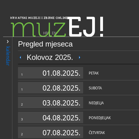
muz
EJ!
HRVATSKI MUZEJI I ZBIRKE ONLINE
HR
|
EN
Pregled mjeseca
PRETRAŽIVANJE
kalendar
Istra, Kvarner, Gorski kotar i Lika
Kolovoz 2025.
Nacionalni park Brijuni - Od
01.08.2025.
zaštitu kulturnih dobara
PETAK
1
02.08.2025.
SUBOTA
1
03.08.2025.
NEDJELJA
2
04.08.2025.
PONEDJELJAK
3
OPĆI PODACI
STRUČNI 
07.08.2025.
ČETVRTAK
2