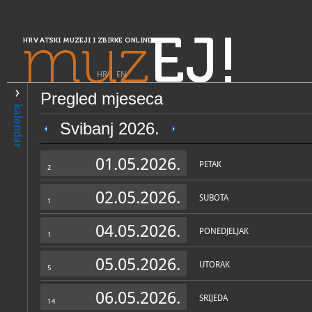
muz
EJ!
HRVATSKI MUZEJI I ZBIRKE ONLINE
HR
|
EN
Pregled mjeseca
PRETRAŽIVANJE
kalendar
Središnja Hrvatska
Svibanj 2026.
Narodni muzej i galerija No
01.05.2026.
PETAK
2
02.05.2026.
SUBOTA
1
04.05.2026.
PONEDJELJAK
1
05.05.2026.
UTORAK
5
OPĆI PODACI
STRUČNI 
06.05.2026.
SRIJEDA
14