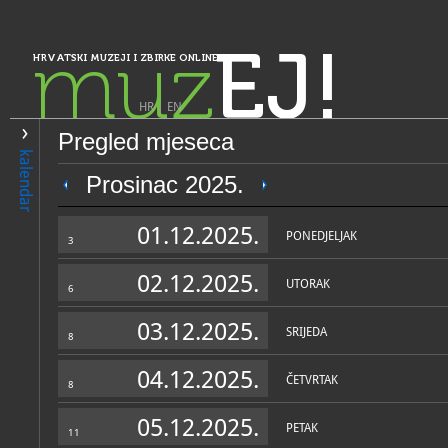
muz
EJ!
HRVATSKI MUZEJI I ZBIRKE ONLINE
HR
|
EN
Pregled mjeseca
PRETRAŽIVANJE
kalendar
Istra, Kvarner, Gorski kotar i Lika
Prosinac 2025.
Narodni muzej Labin
01.12.2025.
PONEDJELJAK
3
02.12.2025.
UTORAK
6
03.12.2025.
SRIJEDA
8
04.12.2025.
ČETVRTAK
8
OPĆI PODACI
STRUČNI 
05.12.2025.
PETAK
11