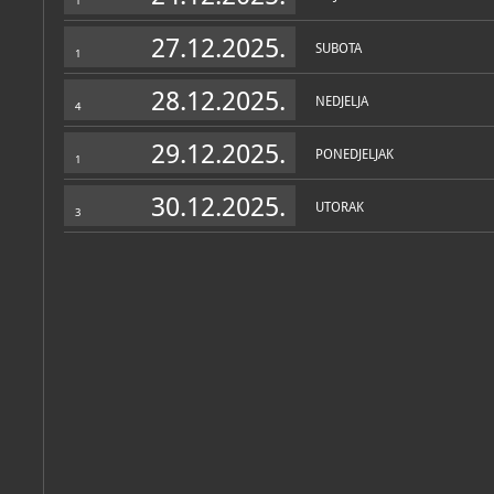
1
udžbenici za osnovnu ško
bilježnice.
27.12.2025.
SUBOTA
1
Posljednji segment posta
na selu i opskrbe vodom (
Personalni arhiv
(3)
koji su se koristili u doma
28.12.2025.
NEDJELJA
4
Narječja na Labinštini: č
istro-rumunjsko predstav
29.12.2025.
PONEDJELJAK
1
Slijedi tema o urbanoj arh
prikazom palača, poput pa
30.12.2025.
UTORAK
smješten muzej, te drugih 
3
renesanse i baroka koje su
pregradnje. Tu je izložen i 
Labinu, te slika Podlabina
novi, rudarski dio grada.
Josip
Tullio
Tullio
Diminić
Vorano
Vorano
Posebna atrakcija je staln
reflektira gotovo četirist
povijest. Realiziran je 
dijelu muzejske zgrade, i
izravnu pomoć Istarskih
Katalog knjižnice
(134)
predmeta koji su nekoć ra
hodnika u dužini oko 150 
simulirati ambijent rudni
Narodni muzej (Labin)
karakteristična obilježja 
Guida al museo: Museo Popolare di Albona
različite vrste podgrada, 
transportnu traku, alate, 
Labin, Narodni muzej Labin, 2024