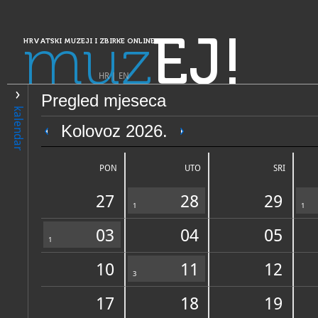
muz
EJ!
HRVATSKI MUZEJI I ZBIRKE ONLINE
HR
|
EN
Pregled mjeseca
PRETRAŽIVANJE
kalendar
Dalmacija
Kolovoz 2026.
Narodni muzej Zadar - Pod
kulturno-povijesna zbirka Ma
PON
UTO
SRI
27
28
29
1
1
03
04
05
1
10
11
12
OPĆI PODACI
3
STRUČNI 
17
18
19