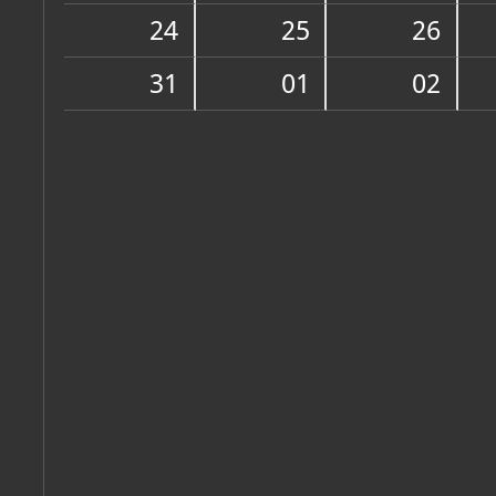
Zbirka vjerske zajednice
24
25
26
31
01
02