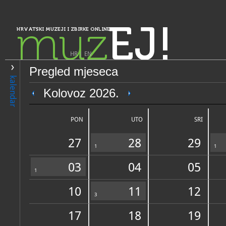
muz
EJ!
HRVATSKI MUZEJI I ZBIRKE ONLINE
HR
|
EN
Pregled mjeseca
PRETRAŽIVANJE
kalendar
Istra, Kvarner, Gorski kotar i Lika
Kolovoz 2026.
Pinakoteka župnog ureda Vel
PON
UTO
SRI
27
28
29
1
1
03
04
05
1
10
11
12
OPĆI PODACI
3
NADLE
17
18
19