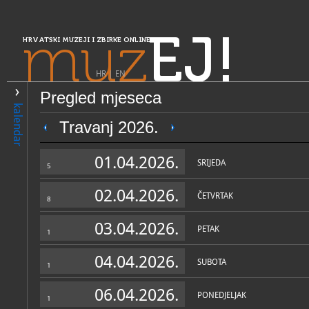
muz
EJ!
HRVATSKI MUZEJI I ZBIRKE ONLINE
HR
|
EN
Pregled mjeseca
PRETRAŽIVANJE
kalendar
Središnja Hrvatska
Travanj 2026.
Pomorski i povijesni muzej
01.04.2026.
primorja Rijeka
SRIJEDA
5
02.04.2026.
ČETVRTAK
8
03.04.2026.
PETAK
1
04.04.2026.
SUBOTA
1
OPĆI PODACI
STRUČNI 
06.04.2026.
PONEDJELJAK
1