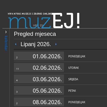
muz
EJ!
HRVATSKI MUZEJI I ZBIRKE ONLINE
HR
|
EN
Pregled mjeseca
PRETRAŽIVANJE
kalendar
Dalmacija
Lipanj 2026.
Prirodoslovni muzej Dubrov
01.06.2026.
PONEDJELJAK
2
02.06.2026.
UTORAK
11
03.06.2026.
SRIJEDA
4
05.06.2026.
PETAK
3
OPĆI PODACI
STRUČNI 
08.06.2026.
PONEDJELJAK
2