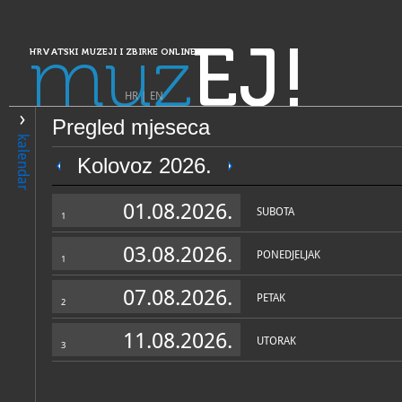
muz
EJ!
HRVATSKI MUZEJI I ZBIRKE ONLINE
HR
|
EN
Pregled mjeseca
PRETRAŽIVANJE
kalendar
Dalmacija
Kolovoz 2026.
Prirodoslovni muzej Dubrov
01.08.2026.
SUBOTA
1
03.08.2026.
PONEDJELJAK
1
07.08.2026.
PETAK
2
11.08.2026.
UTORAK
3
OPĆI PODACI
STRUČNI 