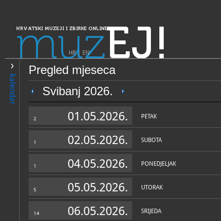
muz
EJ!
HRVATSKI MUZEJI I ZBIRKE ONLINE
HR
|
EN
Pregled mjeseca
PRETRAŽIVANJE
kalendar
Dalmacija
Svibanj 2026.
Prirodoslovni muzej Dubrov
01.05.2026.
PETAK
2
02.05.2026.
SUBOTA
1
04.05.2026.
PONEDJELJAK
1
05.05.2026.
UTORAK
5
OPĆI PODACI
STRUČNI 
06.05.2026.
SRIJEDA
14