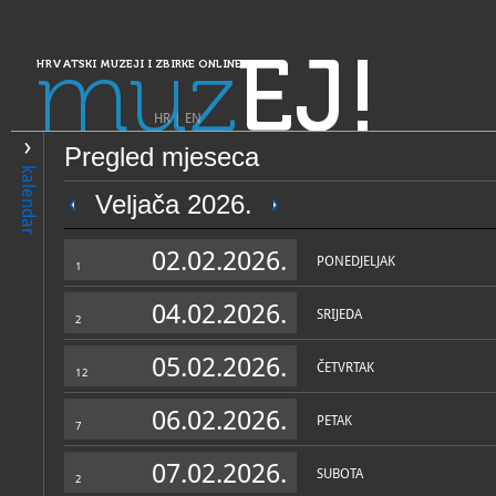
muz
EJ!
HRVATSKI MUZEJI I ZBIRKE ONLINE
HR
|
EN
Pregled mjeseca
PRETRAŽIVANJE
kalendar
Dalmacija
Veljača 2026.
Prirodoslovni muzej Metkov
02.02.2026.
PONEDJELJAK
1
04.02.2026.
SRIJEDA
2
05.02.2026.
ČETVRTAK
12
06.02.2026.
PETAK
7
OPĆI PODACI
STRUČNI 
07.02.2026.
SUBOTA
2