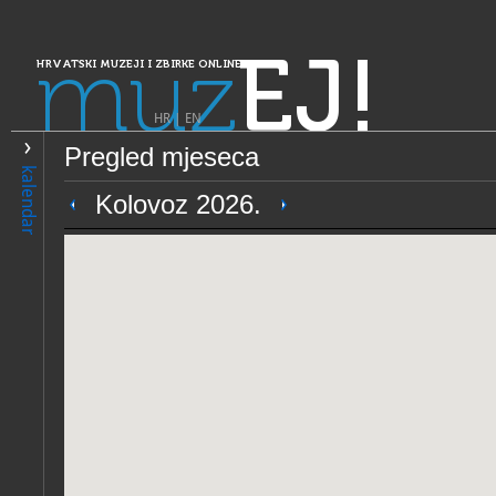
muz
EJ!
HRVATSKI MUZEJI I ZBIRKE ONLINE
HR
|
EN
Pregled mjeseca
PRETRAŽIVANJE
kalendar
Dalmacija
Kolovoz 2026.
Riznica splitske katedrale
OPĆI PODACI
NADLE