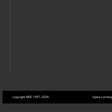
Samobor, Samoborski muzej, s.a.
Samoborski muzej
Samobor, Samoborski muzej, s.a.
copyright MDC 1997.-2026.
Izjava o pristu