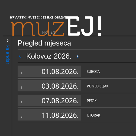
muz
EJ!
HRVATSKI MUZEJI I ZBIRKE ONLINE
HR
|
EN
Pregled mjeseca
PRETRAŽIVANJE
kalendar
Središnja Hrvatska
Kolovoz 2026.
Samoborski muzej
01.08.2026.
SUBOTA
1
03.08.2026.
PONEDJELJAK
1
07.08.2026.
PETAK
1
11.08.2026.
UTORAK
2
OPĆI PODACI
STRUČNI 