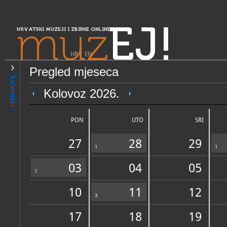
muz
EJ!
HRVATSKI MUZEJI I ZBIRKE ONLINE
HR
|
EN
Pregled mjeseca
PRETRAŽIVANJE
kalendar
Središnja Hrvatska
Kolovoz 2026.
Samoborski muzej
PON
UTO
SRI
27
28
29
1
1
03
04
05
1
10
11
12
OPĆI PODACI
3
STRUČNI 
17
18
19