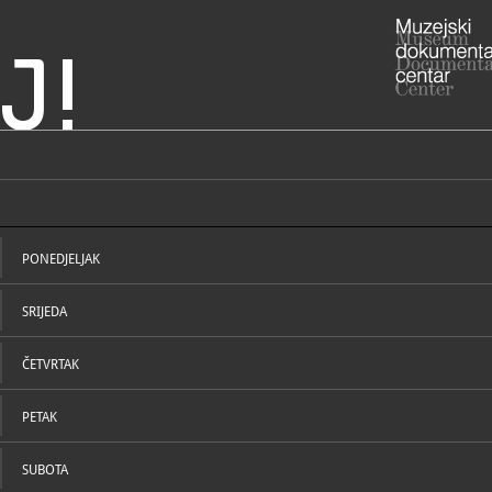
J!
ka - Memorijalna zbirka
ADRESA
Rokov periv
Grad Zagre
PONEDJELJAK
RADNO VRIJE
utorak - pe
SRIJEDA
01/48
T
info@c
E
https
W
ČETVRTAK
https://www
PETAK
STRUČNI DJELATNICI
STRUČN
SUBOTA