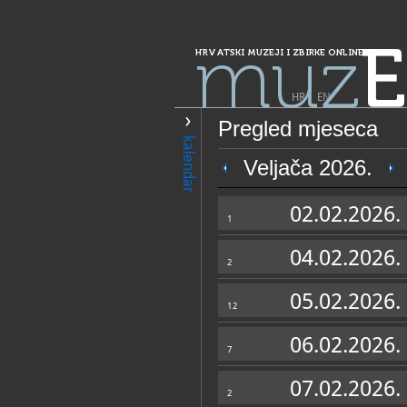
muz
E
HRVATSKI MUZEJI I ZBIRKE ONLINE
HR
|
EN
Pregled mjeseca
PRETRAŽIVANJE
kalendar
Grad Zagreb
Veljača 2026.
Samostalna zbir
02.02.2026.
"Jozo Kljaković"
1
04.02.2026.
2
05.02.2026.
12
06.02.2026.
7
OPĆI PODACI
07.02.2026.
2