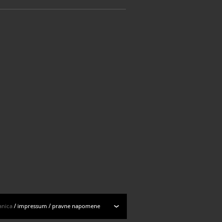
anica
/
impressum
/
pravne napomene