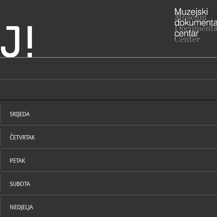
J!
ka - Memorijalna zbirka
ADRESA
Rokov periv
Grad Zagre
SRIJEDA
RADNO VRIJE
utorak - pe
ČETVRTAK
01/48
T
info@c
E
https
W
PETAK
https://www
SUBOTA
STRUČNI DJELATNICI
STRUČN
NEDJELJA