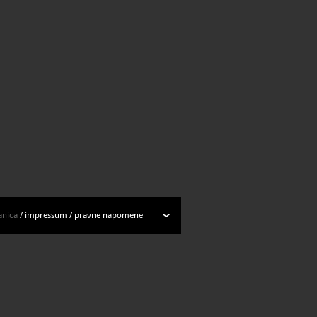
anica
/
impressum
/
pravne napomene