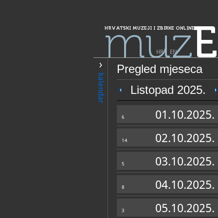
muz
E
HRVATSKI MUZEJI I ZBIRKE ONLINE
HR
|
EN
Pregled mjeseca
PRETRAŽIVANJE
kalendar
Grad Zagreb
Listopad 2025.
Samostalna zbir
01.10.2025.
"Jozo Kljaković"
6
02.10.2025.
14
03.10.2025.
5
04.10.2025.
8
OPĆI PODACI
05.10.2025.
3