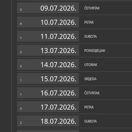
Muzej
09.07.2026.
ČETVRTAK
3
O MUZEJU
Spomen dom Ovčara mjest
10.07.2026.
PETAK
i ranjenika u Domovinskom
4
okupacije Vukovara 1991.
11.07.2026.
SUBOTA
Hangar - mjesto ratnih zlo
1
pretvoren je u memorijalni
otvoren 2006. g. inicijat
13.07.2026.
društva logoraša srpskih 
PONEDJELJAK
2
Spomen dom je autorsko 
akademskog slikara Milj
14.07.2026.
UTORAK
2
Na stropu spomen-doma p
žaruljica-zvijezda za svak
15.07.2026.
hangarima Ovčare. U podu
SRIJEDA
1
simboli sredstva izvršenja 
nestalih iz Vukovarske bo
su po zidovima u nizu koji
16.07.2026.
ČETVRTAK
njih su izložene osobne s
1
masovnim grobnicama. Ci
mraku, jer su se zločini d
17.07.2026.
PETAK
3
Na sredini poda nalazi se
kruga zla. Atmosfera u ha
18.07.2026.
što više nalikuje onoj iz 19
SUBOTA
2
može osjetiti tu mračnu 