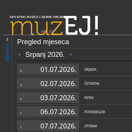
muz
EJ!
HRVATSKI MUZEJI I ZBIRKE ONLINE
HR
|
EN
Pregled mjeseca
PRETRAŽIVANJE
kalendar
Slavonija, Baranja i Srijem
Srpanj 2026.
Spomen dom Ovčara
01.07.2026.
SRIJEDA
4
02.07.2026.
ČETVRTAK
3
03.07.2026.
PETAK
3
06.07.2026.
PONEDJELJAK
1
OPĆI PODACI
STRUČNI 
07.07.2026.
UTORAK
1