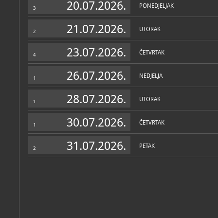
20.07.2026.
Tijekom agresije i okupac
PONEDJELJAK
3
logore prošlo oko 10 000 
branitelja i civila. Prem
logoraša srpskih koncentr
21.07.2026.
UTORAK
na
Veleprometu
ubijeno 
2
hrvatskih branitelja i civi
danas se još 324 branitel
23.07.2026.
nestalih.
ČETVRTAK
4
26.07.2026.
NEDJELJA
1
28.07.2026.
UTORAK
1
30.07.2026.
ČETVRTAK
1
31.07.2026.
PETAK
2