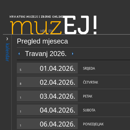
muz
EJ!
HRVATSKI MUZEJI I ZBIRKE ONLINE
HR
|
EN
Pregled mjeseca
PRETRAŽIVANJE
kalendar
Slavonija, Baranja i Srijem
Travanj 2026.
Spomen galerija Ivana Mešt
01.04.2026.
SRIJEDA
5
02.04.2026.
ČETVRTAK
8
03.04.2026.
PETAK
1
04.04.2026.
SUBOTA
1
OPĆI PODACI
STRUČNI 
06.04.2026.
PONEDJELJAK
1