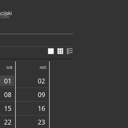
nje Tuđmana 12, 35210 Vrpolje
savska županija
SUB
NED
ME
o vrijeme (od 1. svibnja do 30.
01
02
k: 8 – 16 h
etak: 10 – 18 h
d 9 – 14 h
08
09
o vrijeme (od 1. listopada do 30.
k, srijeda – petak: 8 – 16 h
15
16
 – 18 h
E SLUŽBE I USLUGE
0 – 14 h
no vrijeme:
22
23
- petak: 8-16 sati
14 sati