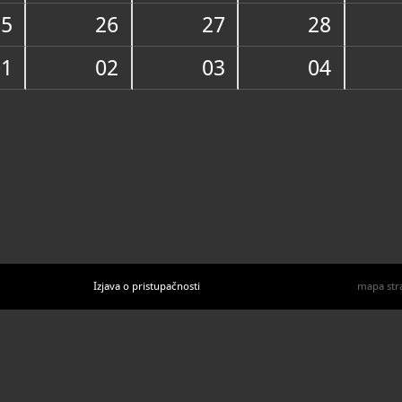
U katal
Za skupne p
25
26
27
28
ovih termin
Zatvoreno:
01
02
03
04
035/4
T
sgimv
E
https
W
Izjava o pristupačnosti
mapa str