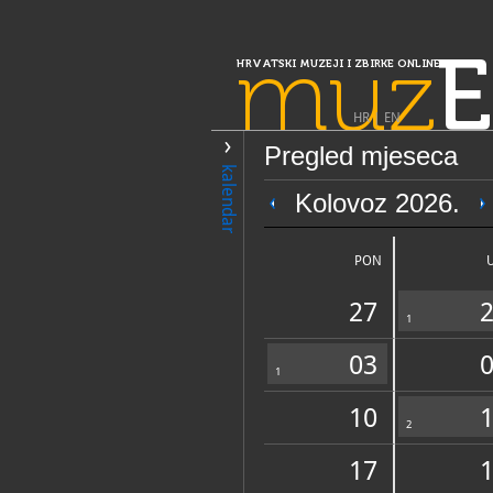
muz
E
HRVATSKI MUZEJI I ZBIRKE ONLINE
HR
|
EN
Pregled mjeseca
PRETRAŽIVANJE
kalendar
Slavonija, Ba
Kolovoz 2026.
Spomen galerija
PON
27
1
03
1
10
OPĆI PODACI
2
17