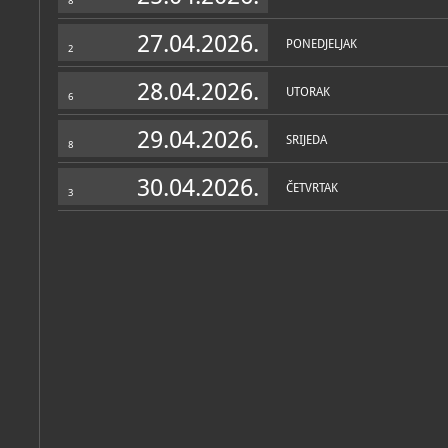
8
27.04.2026.
PONEDJELJAK
2
Katalog knjižnice
(6)
28.04.2026.
UTORAK
6
Plakati - svjedoci vremena: Vrpolje u drugoj polovici 20. stolj
Vrpolje, Spomen galerija Ivana Meštrovića, 2023
29.04.2026.
SRIJEDA
8
Plakati iz fonda Atelijera Meštrović: Spomen galerija Ivana Mešt
30.04.2026.
ČETVRTAK
3
Vrpolje, Spomen galerija Ivana Meštrovića, 2014
U Vrpolju uvik lipa ruva: ruho iz zbirki sakupljača Tomislava B
Vrpolje, Spomen galerija Ivana Meštrovića, 2014