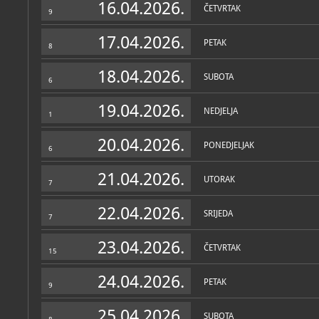
16.04.2026.
ČETVRTAK
9
17.04.2026.
PETAK
8
18.04.2026.
SUBOTA
6
19.04.2026.
NEDJELJA
1
20.04.2026.
PONEDJELJAK
6
21.04.2026.
UTORAK
7
Muzej u fondovima MDC-a
22.04.2026.
Plakatoteka
(3)
SRIJEDA
7
23.04.2026.
ČETVRTAK
15
24.04.2026.
PETAK
9
25.04.2026.
SUBOTA