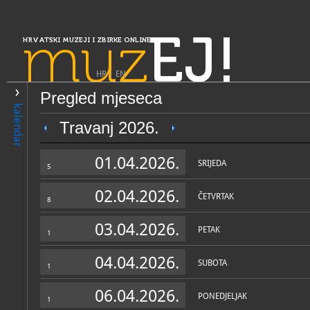
muz
EJ!
HRVATSKI MUZEJI I ZBIRKE ONLINE
HR
|
EN
Pregled mjeseca
PRETRAŽIVANJE
kalendar
Slavonija, Baranja i Srijem
Travanj 2026.
Spomen galerija Ivana Mešt
01.04.2026.
SRIJEDA
5
02.04.2026.
ČETVRTAK
8
03.04.2026.
PETAK
1
04.04.2026.
SUBOTA
1
OPĆI PODACI
STRUČNI 
06.04.2026.
PONEDJELJAK
1