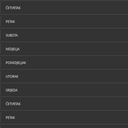
ČETVRTAK
O ZBIRCI
Zbirka je po
Javnosti su 
PETAK
blaženi Aloj
zagrebački,
pritvora. Tu
SUBOTA
kardinal kori
portret sa s
misu, misno 
NEDJELJA
posmrtna m
PONEDJELJAK
UTORAK
SRIJEDA
ČETVRTAK
PETAK