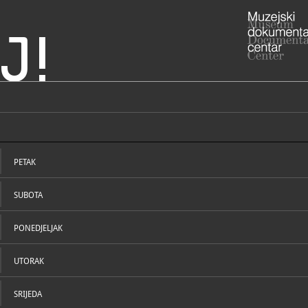
J!
aženog Alojzija
ADRESA
Župni ured 
10454 Kraši
PETAK
01/62
T
SUBOTA
PONEDJELJAK
UTORAK
NADLEŽNOST
SRIJEDA