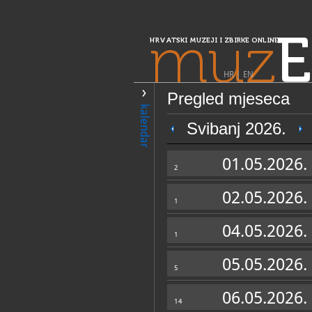
muz
E
HRVATSKI MUZEJI I ZBIRKE ONLINE
HR
|
EN
Pregled mjeseca
PRETRAŽIVANJE
kalendar
Središnja Hrvatska
Svibanj 2026.
Spomen-soba bl
01.05.2026.
Stepinca, Krašić
2
02.05.2026.
1
04.05.2026.
1
05.05.2026.
5
OPĆI PODACI
06.05.2026.
14