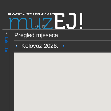
muz
EJ!
HRVATSKI MUZEJI I ZBIRKE ONLINE
HR
|
EN
Pregled mjeseca
PRETRAŽIVANJE
kalendar
Dalmacija
Kolovoz 2026.
Stalna izložba crkvene umje
OPĆI PODACI
STRUČNI 