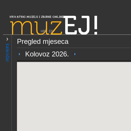
muz
EJ!
HRVATSKI MUZEJI I ZBIRKE ONLINE
HR
|
EN
Pregled mjeseca
PRETRAŽIVANJE
kalendar
Slavonija, Baranja i Srijem
Kolovoz 2026.
Stalna izložba vodenog svij
OPĆI PODACI
STRUČNI 