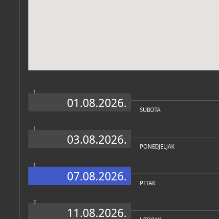
Muzej
O MUZEJU
U izložbenom prostoru u os
Vodenih vrata, postavljena 
školjki, puževa, koralja, z
morskih pasa, riba i ostal
Vladimira Filipovića.
1
Građa se prikuplja već p
01.08.2026.
mnogobrojne primjerke iz
cjelinu čine primjerci iz
SUBOTA
na zaštićenim vrstama.
1
03.08.2026.
PONEDJELJAK
Osim morskih, na izložbi s
mekušaca iz slatkovodnih
područja (iz Drave, Dunava
1
ostaci iz Panonskog mora
07.08.2026.
PETAK
2
11.08.2026.