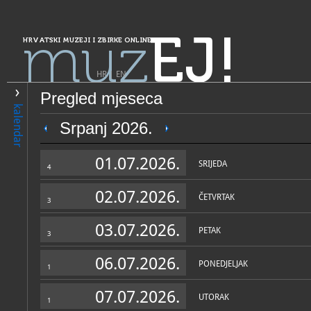
muz
EJ!
HRVATSKI MUZEJI I ZBIRKE ONLINE
HR
|
EN
Pregled mjeseca
PRETRAŽIVANJE
kalendar
Grad Zagreb
Srpanj 2026.
Tehnički muzej Nikola Tesla
01.07.2026.
SRIJEDA
4
02.07.2026.
ČETVRTAK
3
03.07.2026.
PETAK
3
06.07.2026.
PONEDJELJAK
1
OPĆI PODACI
STRUČNI 
07.07.2026.
UTORAK
1