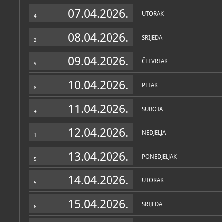
Muzej
07.04.2026.
UTORAK
4
O MUZEJU
Muzej prikuplja materijal
08.04.2026.
SRIJEDA
vojne povijesti. Najveći 
2
se na naoružanje, odore i
korištenu u Domovinskom
09.04.2026.
ČETVRTAK
9
Vojni muzej Ministarstv
je 1997. g. kao samostalna
10.04.2026.
ministarstva. Utemeljen je
PETAK
8
Republike Hrvatske dr. F
Domovinskog rata grupa lj
11.04.2026.
tadašnje Službe za infor
SUBOTA
4
promidžbeno djelovanje po
ratišta, kao i razne predm
organizaciju i promidžbu 
12.04.2026.
NEDJELJA
1
Zbirka predmeta vrlo se b
stvorili uvjeti za osnivan
13.04.2026.
PONEDJELJAK
Muzej posjeduje uglavnom
5
građe iz MORH-a i Glavno
Zbirke
a dio predmeta dospio je
14.04.2026.
otkupom.
UTORAK
5
OSTALE ZBIRKE
MUZEJSKE ZBIRKE
Foto i filmska zbirka
; vodi
Vojni muzej u svojim zbir
povijesna
15.04.2026.
predmeta iz Domovinskog 
SRIJEDA
6
zastava, građe vezane za 
Zbirka borbenih vozila (to
oklopna vozila ručne izra
dr. sc. Mario Werhas, Dav