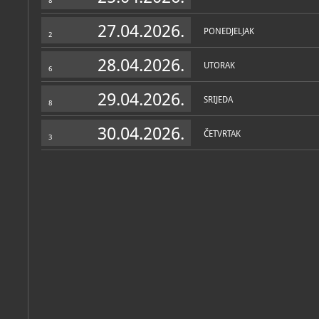
8
povijesna, tehnička
Zbirka narukavnog znakovl
27.04.2026.
PONEDJELJAK
voditelj: Ivan Šarić
2
povijesna, kulturno-povij
28.04.2026.
Zbirka navigacijskih signa
UTORAK
6
voditelj: Davor Purić
tehnička
29.04.2026.
SRIJEDA
8
Zbirka neprijateljska vojs
krajine
povijesna
30.04.2026.
ČETVRTAK
3
Zbirka odora
; voditelj: Iv
povijesna
Zbirka oklopnih borbenih 
povijesna, tehnička
Zbirka pješačkog vatrenog
povijesna, tehnička
Zbirka plakata
; voditelj: 
povijesna, umjetnička, ku
Zbirka plaketa i medalja
; 
povijesna, kulturno-povij
Zbirka protokolarnih dar
povijesna, kulturno-povij