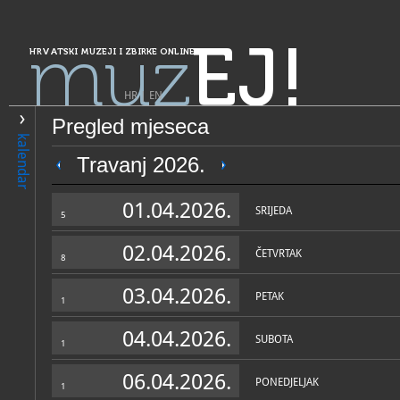
muz
EJ!
HRVATSKI MUZEJI I ZBIRKE ONLINE
HR
|
EN
Pregled mjeseca
PRETRAŽIVANJE
kalendar
Grad Zagreb
Travanj 2026.
Vojni muzej MORH-a
01.04.2026.
SRIJEDA
5
02.04.2026.
ČETVRTAK
8
03.04.2026.
PETAK
1
04.04.2026.
SUBOTA
1
OPĆI PODACI
STRUČNI 
06.04.2026.
PONEDJELJAK
1