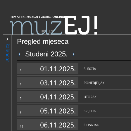
muz
EJ!
HRVATSKI MUZEJI I ZBIRKE ONLINE
HR
|
EN
Pregled mjeseca
PRETRAŽIVANJE
kalendar
Grad Zagreb
Studeni 2025.
Vojni muzej MORH-a
01.11.2025.
SUBOTA
1
03.11.2025.
PONEDJELJAK
1
04.11.2025.
UTORAK
7
05.11.2025.
SRIJEDA
6
OPĆI PODACI
STRUČNI 
06.11.2025.
ČETVRTAK
12