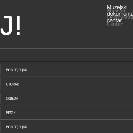
J!
rafska zbirka Kornić
ADRESA
Kamenica 1
Primorsko-
PONEDJELJAK
RADNO VRIJE
- 1. srpnja 
18 - 21 h
UTORAK
- ostali di
091-5
T
kcs-ko
E
SRIJEDA
PETAK
STRUČNI DJELATNICI
STRUČN
PONEDJELJAK