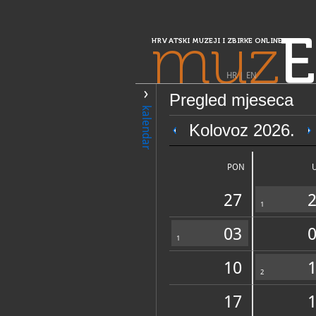
muz
E
HRVATSKI MUZEJI I ZBIRKE ONLINE
HR
|
EN
Pregled mjeseca
PRETRAŽIVANJE
kalendar
Središnja Hrvatska
Kolovoz 2026.
Zavičajna etnog
PON
27
1
03
1
10
OPĆI PODACI
2
17