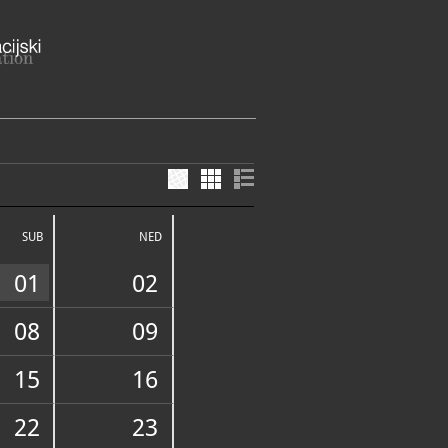
6, 51517 Kornić
goranska županija
SUB
NED
ME
- 31. kolovoza:
01
02
o godine uz najavu na tel. 091-5093-781
093-781, 091-5693-309
rnic@cakavskisabor.hr
08
09
15
16
E SLUŽBE I USLUGE
22
23