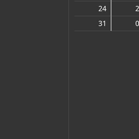
Muzej
24
31
Zbirke
OSTALE ZBIRKE