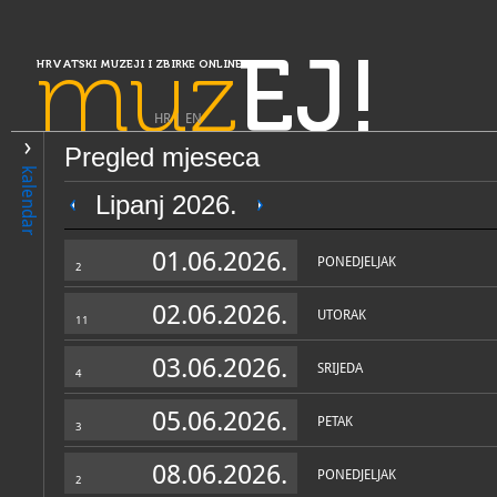
muz
EJ!
HRVATSKI MUZEJI I ZBIRKE ONLINE
HR
|
EN
Pregled mjeseca
PRETRAŽIVANJE
kalendar
Slavonija, Baranja i Srijem
Lipanj 2026.
Zavičajni muzej "Baranyai Ju
01.06.2026.
PONEDJELJAK
2
02.06.2026.
UTORAK
11
03.06.2026.
SRIJEDA
4
05.06.2026.
PETAK
3
OPĆI PODACI
STRUČNI 
08.06.2026.
PONEDJELJAK
2