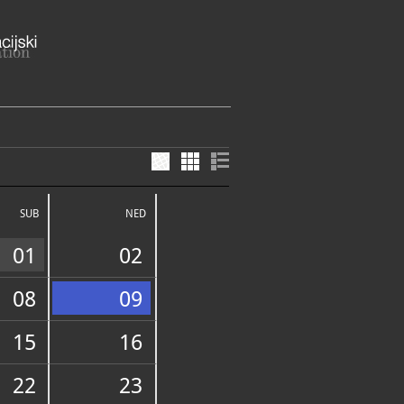
7, 31307 Zmajevac
anjska županija
SUB
NED
ME
ota: 8 - 16 sati
g vremena zvati na 099/699-
01
02
0-938 (Općina Kneževi
, 099/699-1022
08
09
@knezevi-vinogradi.hr,
ajevac@gmail.com
/knezevi-vinogradi.hr/turisticki-
15
16
E SLUŽBE I USLUGE
22
23