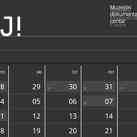
J!
ranja i Srijem
"Baranyai Julia"
ADRESA
M. Tita 19
Osječko-bar
UTO
SRI
ČET
PET
RADNO VRIJE
utorak - sub
izvan radno
28
29
30
31
1022
1
2
1
031/73
T
Vinogradi)
04
05
06
07
opcina
E
2
vinotekazm
http:/
W
11
12
13
14
subjekt/...
STRUČNI DJELATNICI
STRUČN
18
19
20
21