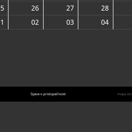
U katal
25
26
27
28
01
02
03
04
Izjava o pristupačnosti
mapa str