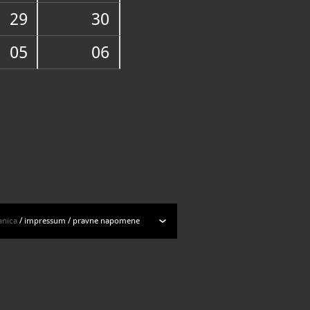
ogu muzejskih predmeta
29
30
05
06
anica
/
impressum
/
pravne napomene