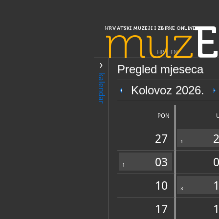
muz
E
HRVATSKI MUZEJI I ZBIRKE ONLINE
HR
|
EN
Pregled mjeseca
PRETRAŽIVANJE
kalendar
Slavonija, Ba
Kolovoz 2026.
Zavičajni muzej 
PON
27
1
03
1
10
OPĆI PODACI
3
17